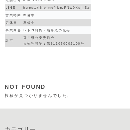
LINE
https://line.me/ti/p/PNw0Ksj_Ez
営業時間
準備中
定休日
準備中
事業内容
レトロ雑貨・熱帯魚の販売
香川県公安委員会
許可
古物許可証：第811070002100号
NOT FOUND
投稿が見つかりませんでした。
カテゴリー