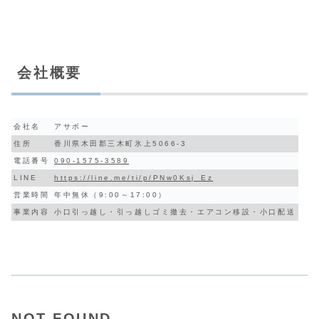
会社概要
会社名
アサボー
住所
香川県木田郡三木町氷上5066-3
電話番号
090-1575-3589
LINE
https://line.me/ti/p/PNw0Ksj_Ez
営業時間
年中無休（9:00～17:00）
事業内容
小口引っ越し・引っ越しゴミ撤去・エアコン移設・小口配送
NOT FOUND